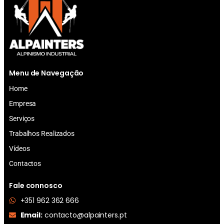
Menu de Navegação
Home
Empresa
Serviços
Trabalhos Realizados
Vídeos
Contactos
Fale connosco
+351 962 362 666
Email:
contacto@alpainters.pt