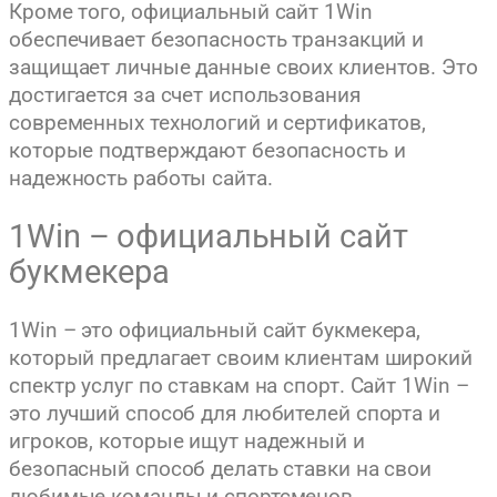
Кроме того, официальный сайт 1Win
обеспечивает безопасность транзакций и
защищает личные данные своих клиентов. Это
достигается за счет использования
современных технологий и сертификатов,
которые подтверждают безопасность и
надежность работы сайта.
1Win – официальный сайт
букмекера
1Win – это официальный сайт букмекера,
который предлагает своим клиентам широкий
спектр услуг по ставкам на спорт. Сайт 1Win –
это лучший способ для любителей спорта и
игроков, которые ищут надежный и
безопасный способ делать ставки на свои
любимые команды и спортсменов.