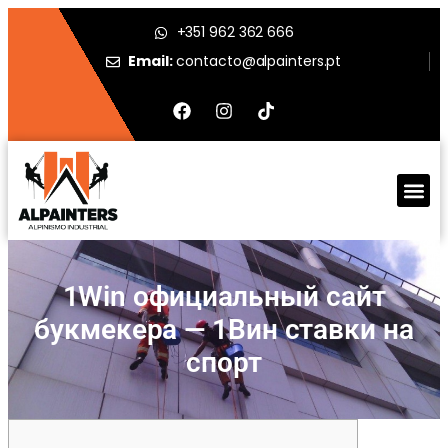
+351 962 362 666
Email:
contacto@alpainters.pt
1Win официальный сайт
букмекера — 1Вин ставки на
спорт