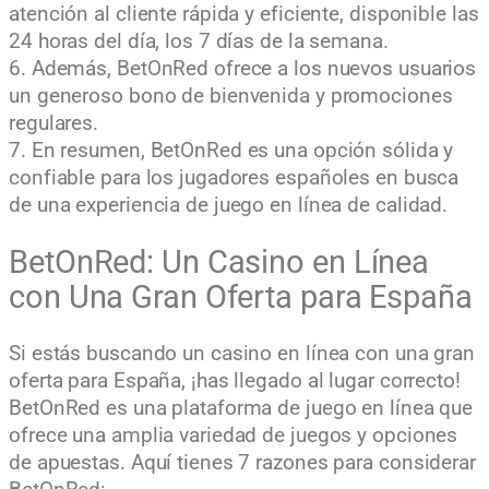
atención al cliente rápida y eficiente, disponible las
24 horas del día, los 7 días de la semana.
6. Además, BetOnRed ofrece a los nuevos usuarios
un generoso bono de bienvenida y promociones
regulares.
7. En resumen, BetOnRed es una opción sólida y
confiable para los jugadores españoles en busca
de una experiencia de juego en línea de calidad.
BetOnRed: Un Casino en Línea
con Una Gran Oferta para España
Si estás buscando un casino en línea con una gran
oferta para España, ¡has llegado al lugar correcto!
BetOnRed es una plataforma de juego en línea que
ofrece una amplia variedad de juegos y opciones
de apuestas. Aquí tienes 7 razones para considerar