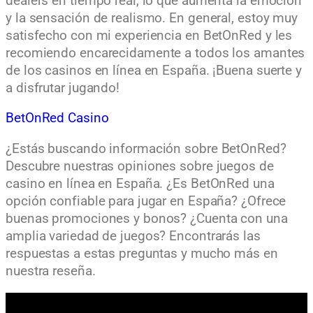
dealers en tiempo real, lo que aumenta la emoción
y la sensación de realismo. En general, estoy muy
satisfecho con mi experiencia en BetOnRed y les
recomiendo encarecidamente a todos los amantes
de los casinos en línea en España. ¡Buena suerte y
a disfrutar jugando!
BetOnRed Casino
¿Estás buscando información sobre BetOnRed?
Descubre nuestras opiniones sobre juegos de
casino en línea en España. ¿Es BetOnRed una
opción confiable para jugar en España? ¿Ofrece
buenas promociones y bonos? ¿Cuenta con una
amplia variedad de juegos? Encontrarás las
respuestas a estas preguntas y mucho más en
nuestra reseña.