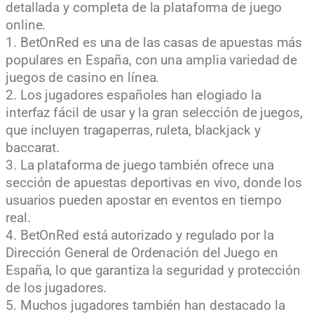
detallada y completa de la plataforma de juego
online.
1. BetOnRed es una de las casas de apuestas más
populares en España, con una amplia variedad de
juegos de casino en línea.
2. Los jugadores españoles han elogiado la
interfaz fácil de usar y la gran selección de juegos,
que incluyen tragaperras, ruleta, blackjack y
baccarat.
3. La plataforma de juego también ofrece una
sección de apuestas deportivas en vivo, donde los
usuarios pueden apostar en eventos en tiempo
real.
4. BetOnRed está autorizado y regulado por la
Dirección General de Ordenación del Juego en
España, lo que garantiza la seguridad y protección
de los jugadores.
5. Muchos jugadores también han destacado la