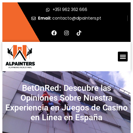
+351 962 362 666
Email:
contacto@alpainters.pt
BetOnRed: Descubre las
Opiniones Sobre Nuestra
Experiencia en Juegos de Casino
en Línea en España