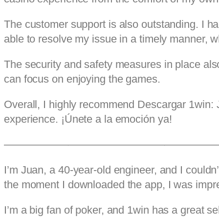
The customer support is also outstanding. I h
able to resolve my issue in a timely manner, 
The security and safety measures in place also
can focus on enjoying the games.
Overall, I highly recommend Descargar 1win: Ju
experience. ¡Únete a la emoción ya!
————————————————————
I’m Juan, a 40-year-old engineer, and I could
the moment I downloaded the app, I was impres
I’m a big fan of poker, and 1win has a great 