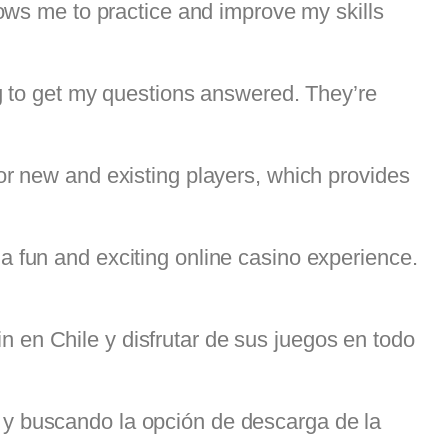
lows me to practice and improve my skills
ng to get my questions answered. They’re
or new and existing players, which provides
a fun and exciting online casino experience.
 en Chile y disfrutar de sus juegos en todo
 y buscando la opción de descarga de la