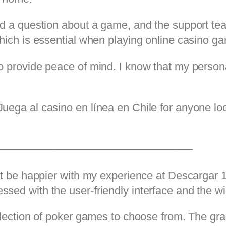
ad a question about a game, and the support te
which is essential when playing online casino g
 provide peace of mind. I know that my personal
ega al casino en línea en Chile for anyone look
—————————————————–
n’t be happier with my experience at Descargar 
sed with the user-friendly interface and the wi
selection of poker games to choose from. The gr