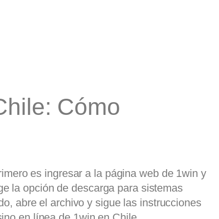
Chile: Cómo
imero es ingresar a la página web de 1win y
ige la opción de descarga para sistemas
, abre el archivo y sigue las instrucciones
sino en línea de 1win en Chile.