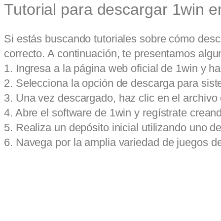
Tutorial para descargar 1win en
Si estás buscando tutoriales sobre cómo descar
correcto. A continuación, te presentamos algu
1. Ingresa a la página web oficial de 1win y ha
2. Selecciona la opción de descarga para sis
3. Una vez descargado, haz clic en el archivo d
4. Abre el software de 1win y regístrate crea
5. Realiza un depósito inicial utilizando uno 
6. Navega por la amplia variedad de juegos de