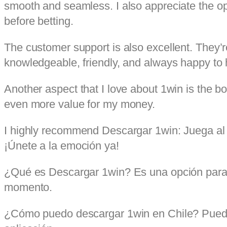
smooth and seamless. I also appreciate the opt
before betting.
The customer support is also excellent. They’r
knowledgeable, friendly, and always happy to 
Another aspect that I love about 1win is the b
even more value for my money.
I highly recommend Descargar 1win: Juega al c
¡Únete a la emoción ya!
¿Qué es Descargar 1win? Es una opción para de
momento.
¿Cómo puedo descargar 1win en Chile? Puedes 