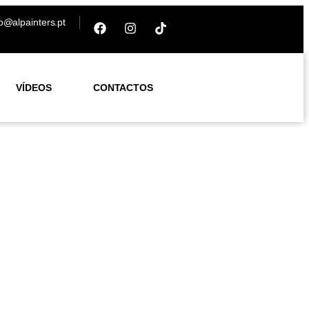
o@alpainters.pt
VÍDEOS
CONTACTOS
– ¡Únete a la