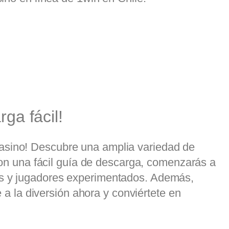
ga fácil!
Casino! Descubre una amplia variedad de
n una fácil guía de descarga, comenzarás a
tes y jugadores experimentados. Además,
 la diversión ahora y conviértete en