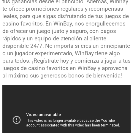
tus ganancias desde el principio. Además, WinBay
te ofrece promociones regulares y recompensas
leales, para que sigas disfrutando de tus juegos de
casino favoritos. En WinBay, nos enorgullecemos
de ofrecer un juego justo y seguro, con pagos
rápidos y un equipo de atención al cliente
disponible 24/7. No importa si eres un principiante
o un jugador experimentado, WinBay tiene algo
para todos. ¡Regístrate hoy y comienza a jugar a tus
juegos de casino favoritos en WinBay y aprovecha
al máximo sus generosos bonos de bienvenida!