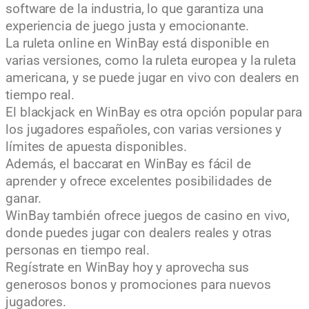
software de la industria, lo que garantiza una
experiencia de juego justa y emocionante.
La ruleta online en WinBay está disponible en
varias versiones, como la ruleta europea y la ruleta
americana, y se puede jugar en vivo con dealers en
tiempo real.
El blackjack en WinBay es otra opción popular para
los jugadores españoles, con varias versiones y
límites de apuesta disponibles.
Además, el baccarat en WinBay es fácil de
aprender y ofrece excelentes posibilidades de
ganar.
WinBay también ofrece juegos de casino en vivo,
donde puedes jugar con dealers reales y otras
personas en tiempo real.
Regístrate en WinBay hoy y aprovecha sus
generosos bonos y promociones para nuevos
jugadores.