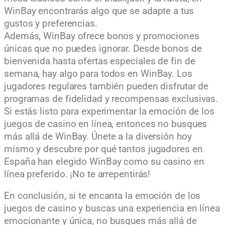
WinBay encontrarás algo que se adapte a tus
gustos y preferencias.
Además, WinBay ofrece bonos y promociones
únicas que no puedes ignorar. Desde bonos de
bienvenida hasta ofertas especiales de fin de
semana, hay algo para todos en WinBay. Los
jugadores regulares también pueden disfrutar de
programas de fidelidad y recompensas exclusivas.
Si estás listo para experimentar la emoción de los
juegos de casino en línea, entonces no busques
más allá de WinBay. Únete a la diversión hoy
mismo y descubre por qué tantos jugadores en
España han elegido WinBay como su casino en
línea preferido. ¡No te arrepentirás!
En conclusión, si te encanta la emoción de los
juegos de casino y buscas una experiencia en línea
emocionante y única, no busques más allá de