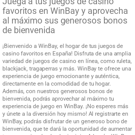
Juega a tus juegos de casino
favoritos en WinBay y aprovecha
al máximo sus generosos bonos
de bienvenida
¡Bienvenido a WinBay, el hogar de tus juegos de
casino favoritos en España! Disfruta de una amplia
variedad de juegos de casino en línea, como ruleta,
blackjack, tragaperras y más. WinBay te ofrece una
experiencia de juego emocionante y auténtica,
directamente en la comodidad de tu hogar.
Además, con nuestros generosos bonos de
bienvenida, podrás aprovechar al máximo tu
experiencia de juego en WinBay. ¡No esperes más
y únete a la diversión hoy mismo! Al registrarte en
WinBay, podrás disfrutar de un generoso bono de
bienvenida, que te dará la oportunidad de aumentar