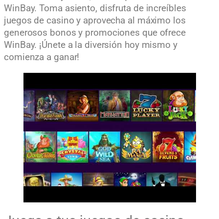
WinBay. Toma asiento, disfruta de increíbles
juegos de casino y aprovecha al máximo los
generosos bonos y promociones que ofrece
WinBay. ¡Únete a la diversión hoy mismo y
comienza a ganar!