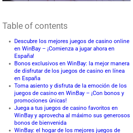
Table of contents
Descubre los mejores juegos de casino online
en WinBay – ¡Comienza a jugar ahora en
España!
Bonos exclusivos en WinBay: la mejor manera
de disfrutar de los juegos de casino en línea
en España
Toma asiento y disfruta de la emoción de los
juegos de casino en WinBay – ¡Con bonos y
promociones únicas!
Juega a tus juegos de casino favoritos en
WinBay y aprovecha al máximo sus generosos
bonos de bienvenida
WinBay: el hogar de los mejores juegos de