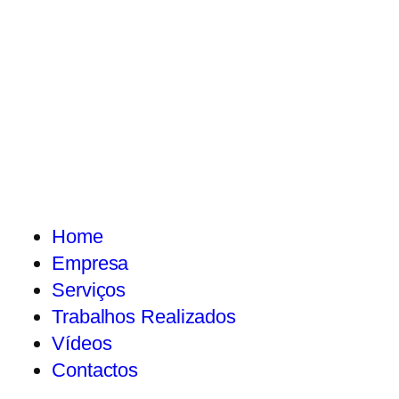
Home
Empresa
Serviços
Trabalhos Realizados
Vídeos
Contactos