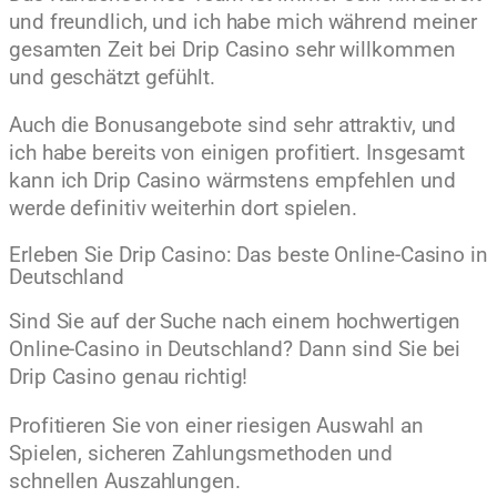
und freundlich, und ich habe mich während meiner
gesamten Zeit bei Drip Casino sehr willkommen
und geschätzt gefühlt.
Auch die Bonusangebote sind sehr attraktiv, und
ich habe bereits von einigen profitiert. Insgesamt
kann ich Drip Casino wärmstens empfehlen und
werde definitiv weiterhin dort spielen.
Erleben Sie Drip Casino: Das beste Online-Casino in
Deutschland
Sind Sie auf der Suche nach einem hochwertigen
Online-Casino in Deutschland? Dann sind Sie bei
Drip Casino genau richtig!
Profitieren Sie von einer riesigen Auswahl an
Spielen, sicheren Zahlungsmethoden und
schnellen Auszahlungen.