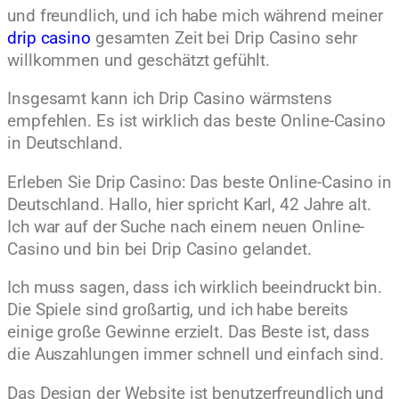
und freundlich, und ich habe mich während meiner
drip casino
gesamten Zeit bei Drip Casino sehr
willkommen und geschätzt gefühlt.
Insgesamt kann ich Drip Casino wärmstens
empfehlen. Es ist wirklich das beste Online-Casino
in Deutschland.
Erleben Sie Drip Casino: Das beste Online-Casino in
Deutschland. Hallo, hier spricht Karl, 42 Jahre alt.
Ich war auf der Suche nach einem neuen Online-
Casino und bin bei Drip Casino gelandet.
Ich muss sagen, dass ich wirklich beeindruckt bin.
Die Spiele sind großartig, und ich habe bereits
einige große Gewinne erzielt. Das Beste ist, dass
die Auszahlungen immer schnell und einfach sind.
Das Design der Website ist benutzerfreundlich und