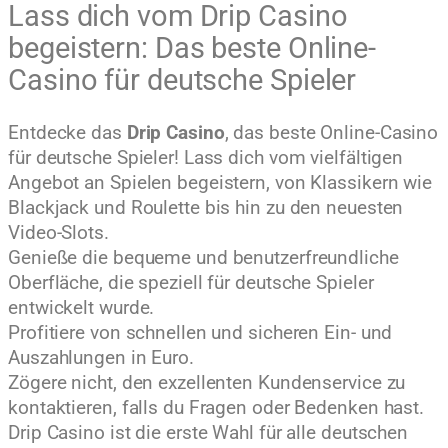
Lass dich vom Drip Casino
begeistern: Das beste Online-
Casino für deutsche Spieler
Entdecke das
Drip Casino
, das beste Online-Casino
für deutsche Spieler! Lass dich vom vielfältigen
Angebot an Spielen begeistern, von Klassikern wie
Blackjack und Roulette bis hin zu den neuesten
Video-Slots.
Genieße die bequeme und benutzerfreundliche
Oberfläche, die speziell für deutsche Spieler
entwickelt wurde.
Profitiere von schnellen und sicheren Ein- und
Auszahlungen in Euro.
Zögere nicht, den exzellenten Kundenservice zu
kontaktieren, falls du Fragen oder Bedenken hast.
Drip Casino ist die erste Wahl für alle deutschen