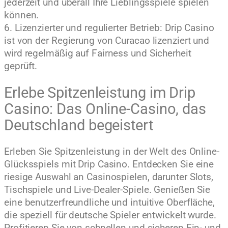
jederzeit und überall Ihre Lieblingsspiele spielen
können.
6. Lizenzierter und regulierter Betrieb: Drip Casino
ist von der Regierung von Curacao lizenziert und
wird regelmäßig auf Fairness und Sicherheit
geprüft.
Erlebe Spitzenleistung im Drip
Casino: Das Online-Casino, das
Deutschland begeistert
Erleben Sie Spitzenleistung in der Welt des Online-
Glücksspiels mit Drip Casino. Entdecken Sie eine
riesige Auswahl an Casinospielen, darunter Slots,
Tischspiele und Live-Dealer-Spiele. Genießen Sie
eine benutzerfreundliche und intuitive Oberfläche,
die speziell für deutsche Spieler entwickelt wurde.