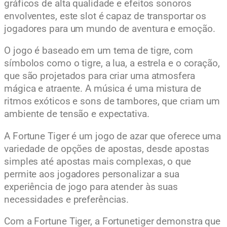
gráficos de alta qualidade e efeitos sonoros
envolventes, este slot é capaz de transportar os
jogadores para um mundo de aventura e emoção.
O jogo é baseado em um tema de tigre, com
símbolos como o tigre, a lua, a estrela e o coração,
que são projetados para criar uma atmosfera
mágica e atraente. A música é uma mistura de
ritmos exóticos e sons de tambores, que criam um
ambiente de tensão e expectativa.
A Fortune Tiger é um jogo de azar que oferece uma
variedade de opções de apostas, desde apostas
simples até apostas mais complexas, o que
permite aos jogadores personalizar a sua
experiência de jogo para atender às suas
necessidades e preferências.
Com a Fortune Tiger, a Fortunetiger demonstra que