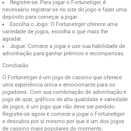
Registre-se: Para jogar o Fortunetiger, é
necessário registrar-se no site do jogo e fazer uma
depósito para começar a jogar.
Escolha o Jogo: O Fortunetiger oferece uma
variedade de jogos, escolha o que mais lhe
agradar.
Jogue: Comece a jogar e use sua habilidade de
adivinhação para ganhar prêmios e recompensas.
Conclusão
O Fortunetiger é um jogo de cassino que oferece
uma experiência única e emocionante para os
jogadores. Com sua combinação de adivinhação e
jogo de azar, gráficos de alta qualidade e variedade
de jogos, é um jogo que não deve ser perdido.
Registre-se agora e comece a jogar o Fortunetiger
e descubra por si mesmo por que é um dos jogos
de cassino mais populares do momento.