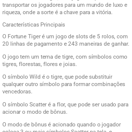
transportar os jogadores para um mundo de luxo e
riqueza, onde a sorte é a chave para a vitória.
Características Principais
O Fortune Tiger é um jogo de slots de 5 rolos, com
20 linhas de pagamento e 243 maneiras de ganhar.
O jogo tem um tema de tigre, com símbolos como
tigres, florestas, flores e joias.
O símbolo Wild é o tigre, que pode substituir
qualquer outro símbolo para formar combinações
vencedoras.
O símbolo Scatter é a flor, que pode ser usado para
acionar o modo de bônus.
O modo de bônus é acionado quando o jogador