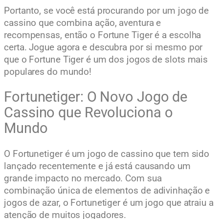
Portanto, se você está procurando por um jogo de
cassino que combina ação, aventura e
recompensas, então o Fortune Tiger é a escolha
certa. Jogue agora e descubra por si mesmo por
que o Fortune Tiger é um dos jogos de slots mais
populares do mundo!
Fortunetiger: O Novo Jogo de
Cassino que Revoluciona o
Mundo
O Fortunetiger é um jogo de cassino que tem sido
lançado recentemente e já está causando um
grande impacto no mercado. Com sua
combinação única de elementos de adivinhação e
jogos de azar, o Fortunetiger é um jogo que atraiu a
atenção de muitos jogadores.