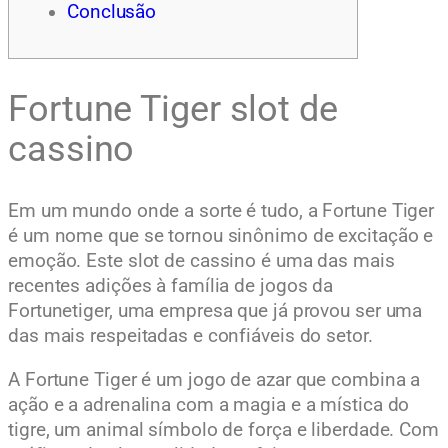
Conclusão
Fortune Tiger slot de
cassino
Em um mundo onde a sorte é tudo, a Fortune Tiger
é um nome que se tornou sinônimo de excitação e
emoção. Este slot de cassino é uma das mais
recentes adições à família de jogos da
Fortunetiger, uma empresa que já provou ser uma
das mais respeitadas e confiáveis do setor.
A Fortune Tiger é um jogo de azar que combina a
ação e a adrenalina com a magia e a mística do
tigre, um animal símbolo de força e liberdade. Com