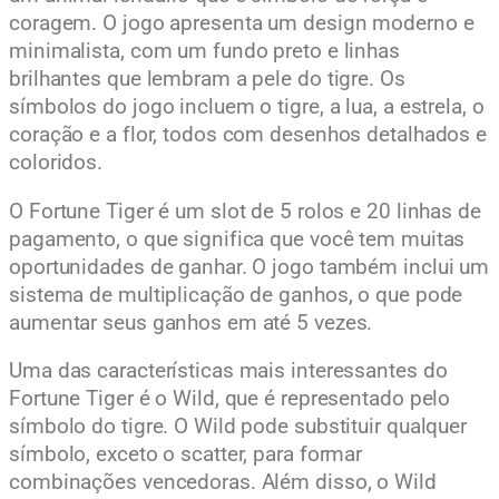
coragem. O jogo apresenta um design moderno e
minimalista, com um fundo preto e linhas
brilhantes que lembram a pele do tigre. Os
símbolos do jogo incluem o tigre, a lua, a estrela, o
coração e a flor, todos com desenhos detalhados e
coloridos.
O Fortune Tiger é um slot de 5 rolos e 20 linhas de
pagamento, o que significa que você tem muitas
oportunidades de ganhar. O jogo também inclui um
sistema de multiplicação de ganhos, o que pode
aumentar seus ganhos em até 5 vezes.
Uma das características mais interessantes do
Fortune Tiger é o Wild, que é representado pelo
símbolo do tigre. O Wild pode substituir qualquer
símbolo, exceto o scatter, para formar
combinações vencedoras. Além disso, o Wild