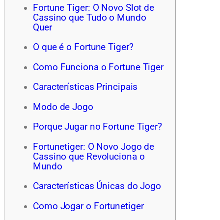
Fortune Tiger: O Novo Slot de
Cassino que Tudo o Mundo
Quer
O que é o Fortune Tiger?
Como Funciona o Fortune Tiger
Características Principais
Modo de Jogo
Porque Jugar no Fortune Tiger?
Fortunetiger: O Novo Jogo de
Cassino que Revoluciona o
Mundo
Características Únicas do Jogo
Como Jogar o Fortunetiger