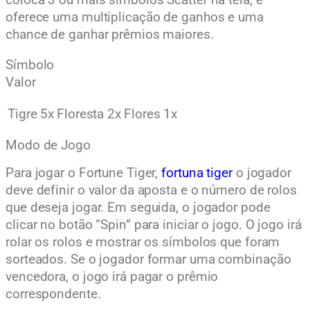
coloca 3 ou mais símbolos Scatter na tela, e
oferece uma multiplicação de ganhos e uma
chance de ganhar prêmios maiores.
Símbolo
Valor
Tigre
5x
Floresta
2x
Flores
1x
Modo de Jogo
Para jogar o Fortune Tiger,
fortuna tiger
o jogador
deve definir o valor da aposta e o número de rolos
que deseja jogar. Em seguida, o jogador pode
clicar no botão “Spin” para iniciar o jogo. O jogo irá
rolar os rolos e mostrar os símbolos que foram
sorteados. Se o jogador formar uma combinação
vencedora, o jogo irá pagar o prêmio
correspondente.