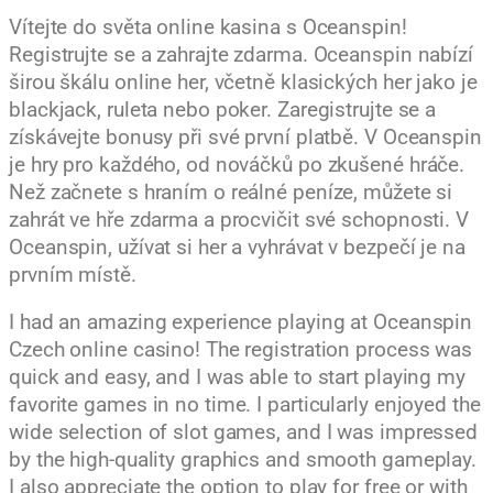
Vítejte do světa online kasina s Oceanspin!
Registrujte se a zahrajte zdarma. Oceanspin nabízí
širou škálu online her, včetně klasických her jako je
blackjack, ruleta nebo poker. Zaregistrujte se a
získávejte bonusy při své první platbě. V Oceanspin
je hry pro každého, od nováčků po zkušené hráče.
Než začnete s hraním o reálné peníze, můžete si
zahrát ve hře zdarma a procvičit své schopnosti. V
Oceanspin, užívat si her a vyhrávat v bezpečí je na
prvním místě.
I had an amazing experience playing at Oceanspin
Czech online casino! The registration process was
quick and easy, and I was able to start playing my
favorite games in no time. I particularly enjoyed the
wide selection of slot games, and I was impressed
by the high-quality graphics and smooth gameplay.
I also appreciate the option to play for free or with