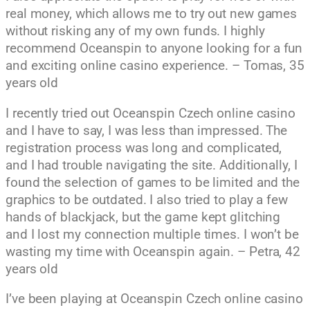
real money, which allows me to try out new games
without risking any of my own funds. I highly
recommend Oceanspin to anyone looking for a fun
and exciting online casino experience. – Tomas, 35
years old
I recently tried out Oceanspin Czech online casino
and I have to say, I was less than impressed. The
registration process was long and complicated,
and I had trouble navigating the site. Additionally, I
found the selection of games to be limited and the
graphics to be outdated. I also tried to play a few
hands of blackjack, but the game kept glitching
and I lost my connection multiple times. I won’t be
wasting my time with Oceanspin again. – Petra, 42
years old
I’ve been playing at Oceanspin Czech online casino