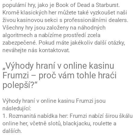
populární hry, jako je Book of Dead a Starburst.
Kromě klasických her můžete také vyzkoušet naši
živou kasinovou sekci s professionálními dealers.
Všechny hry jsou založeny na náhodných
algoritmech a nabízíme prostředí zcela
zabezpečené. Pokud máte jakékoliv další otázky,
neváhejte nás kontaktovat.
„Výhody hraní v online kasinu
Frumzi – proč vám tohle hraći
polepší?“
Výhody hraní v online kasinu Frumzi jsou
následující:
1. Rozmanitá nabídka her: Frumzi nabízí širou škálu
online her, včetně slotů, blackjacku, roulette a
dalších.