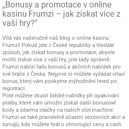
„Bonusy a promotace v online
kasinu Frumzi – jak získat více z
vaší hry?“
Vítá vás našeručně naš blog o online kasinu
Frumzi! Pokud jste z České republiky a hledáte
způsob, jak získat bonusy a promotace, abyste
mohli získat více z vaší hry, jste tady správně.
Frumzi nabízí řadu bonusů a akčních nabídek pro
své hráče z Česka. Nejprve si můžete vyžádat vítací
bonus, který vám poskytne zvýhodnění hned po
registraci.
Poté můžete zkusit štědré nabídky při opakování
platby, které vám umožní získat další bonusové
body a zdarma otáčky na našich slot machine.
Frumzi se také pravidelně účastní sezónních akcí a
turnajů, kde můžete hrát o ohromující ceny a cash