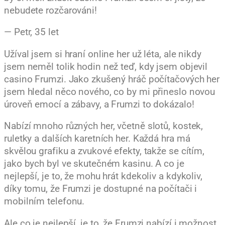
nebudete rozčarováni!
— Petr, 35 let
Užíval jsem si hraní online her už léta, ale nikdy
jsem neměl tolik hodin než teď, kdy jsem objevil
casino Frumzi. Jako zkušený hráč počítačových her
jsem hledal něco nového, co by mi přineslo novou
úroveň emocí a zábavy, a Frumzi to dokázalo!
Nabízí mnoho různých her, včetně slotů, kostek,
ruletky a dalších karetních her. Každá hra má
skvělou grafiku a zvukové efekty, takže se cítím,
jako bych byl ve skutečném kasinu. A co je
nejlepší, je to, že mohu hrát kdekoliv a kdykoliv,
díky tomu, že Frumzi je dostupné na počítači i
mobilním telefonu.
Ale co je nejlepší, je to, že Frumzi nabízí i možnost