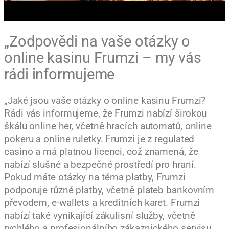
„Zodpovědi na vaše otázky o
online kasinu Frumzi – my vás
rádi informujeme
„Jaké jsou vaše otázky o online kasinu Frumzi?
Rádi vás informujeme, že Frumzi nabízí širokou
škálu online her, včetně hracích automatů, online
pokeru a online ruletky. Frumzi je z regulated
casino a má platnou licenci, což znamená, že
nabízí slušné a bezpečné prostředí pro hraní.
Pokud máte otázky na téma platby, Frumzi
podporuje různé platby, včetně plateb bankovním
převodem, e-wallets a kreditních karet. Frumzi
nabízí také vynikající zákulisní služby, včetně
rychlého a profesionálního zákaznického servisu.