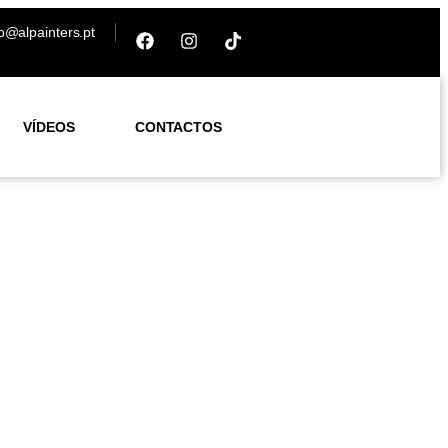
o@alpainters.pt
VÍDEOS
CONTACTOS
ямо сейчас