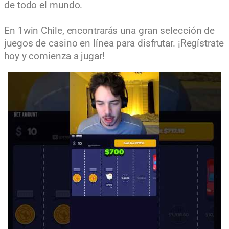
de todo el mundo.
En 1win Chile, encontrarás una gran selección de
juegos de casino en línea para disfrutar. ¡Regístrate
hoy y comienza a jugar!