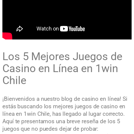
Los 5 Mejores Juegos de
Casino en Línea en 1win
Chile
¡Bienvenidos a nuestro blog de casino en línea! Si
estás buscando los mejores juegos de casino en
línea en 1win Chile, has llegado al lugar correcto.
Aquí te presentamos una breve reseña de los 5
juegos que no puedes dejar de probar: