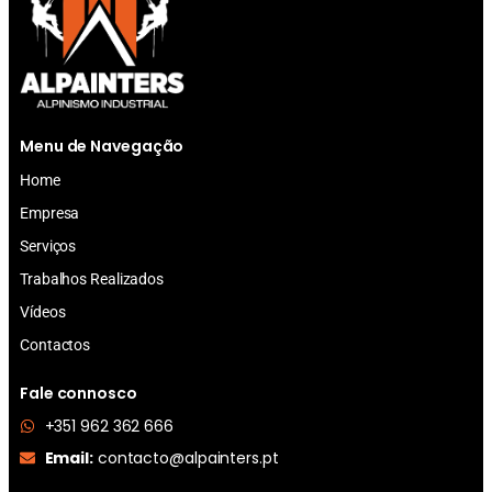
Menu de Navegação
Home
Empresa
Serviços
Trabalhos Realizados
Vídeos
Contactos
Fale connosco
+351 962 362 666
Email:
contacto@alpainters.pt