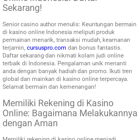
Sekarang!
Senior casino author menulis: Keuntungan bermain
di kasino online Indonesia meliputi produk
permainan menarik, transaksi mudah, keamanan
terjamin,
cursuspro.com
dan bonus fantastis.
Daftar sekarang dan nikmati kolam judi online
terbaik di Indonesia. Pengalaman unik menanti
anda dengan banyak hadiah dan promo. Ikuti tren
global dan mainkan di kasino online terpercaya.
Selamat bermain dan kemenangan!
Memiliki Rekening di Kasino
Online: Bagaimana Melakukannya
dengan Aman
Memiliki rekening di kasino online menjadi