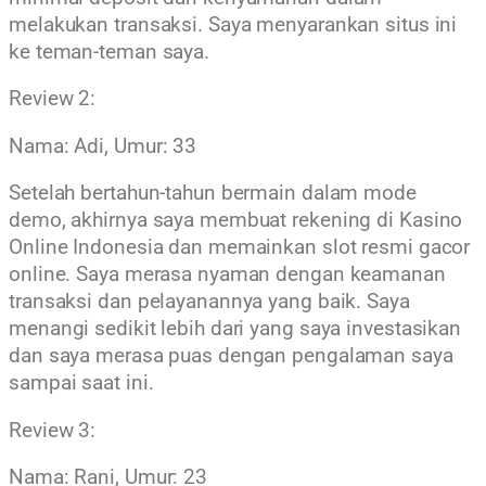
melakukan transaksi. Saya menyarankan situs ini
ke teman-teman saya.
Review 2:
Nama: Adi, Umur: 33
Setelah bertahun-tahun bermain dalam mode
demo, akhirnya saya membuat rekening di Kasino
Online Indonesia dan memainkan slot resmi gacor
online. Saya merasa nyaman dengan keamanan
transaksi dan pelayanannya yang baik. Saya
menangi sedikit lebih dari yang saya investasikan
dan saya merasa puas dengan pengalaman saya
sampai saat ini.
Review 3:
Nama: Rani, Umur: 23