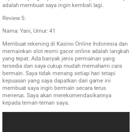
adalah membuat saya ingin kembali lagi.
Review 5:
Nama: Yani, Umur: 41
Membuat rekening di Kasino Online Indonesia dan
memainkan slot resmi gacor online adalah langkah
yang tepat. Ada banyak jenis permainan yang
tersedia dan saya cukup mudah memahami cara
bermain. Saya tidak menang setiap hari tetapi
kepuasan yang saya dapatkan dari game ini
membuat saya ingin bermain secara terus
menerus. Saya akan merekomendasikannya
kepada teman-teman saya.