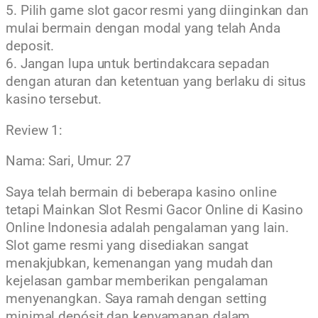
5. Pilih game slot gacor resmi yang diinginkan dan
mulai bermain dengan modal yang telah Anda
deposit.
6. Jangan lupa untuk bertindakcara sepadan
dengan aturan dan ketentuan yang berlaku di situs
kasino tersebut.
Review 1:
Nama: Sari, Umur: 27
Saya telah bermain di beberapa kasino online
tetapi Mainkan Slot Resmi Gacor Online di Kasino
Online Indonesia adalah pengalaman yang lain.
Slot game resmi yang disediakan sangat
menakjubkan, kemenangan yang mudah dan
kejelasan gambar memberikan pengalaman
menyenangkan. Saya ramah dengan setting
minimal depósit dan kenyamanan dalam