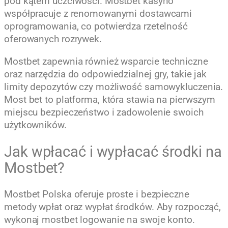
pod kątem uczciwości. Mostbet kasyno
współpracuje z renomowanymi dostawcami
oprogramowania, co potwierdza rzetelność
oferowanych rozrywek.
Mostbet zapewnia również wsparcie techniczne
oraz narzędzia do odpowiedzialnej gry, takie jak
limity depozytów czy możliwość samowykluczenia.
Most bet to platforma, która stawia na pierwszym
miejscu bezpieczeństwo i zadowolenie swoich
użytkowników.
Jak wpłacać i wypłacać środki na
Mostbet?
Mostbet Polska oferuje proste i bezpieczne
metody wpłat oraz wypłat środków. Aby rozpocząć,
wykonaj mostbet logowanie na swoje konto.