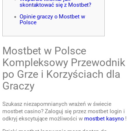
skontaktować się z Mostbet?
Opinie graczy o Mostbet w
Polsce
Mostbet w Polsce
Kompleksowy Przewodnik
po Grze i Korzyściach dla
Graczy
Szukasz niezapomnianych wrażeń w świecie
mostbet casino? Zaloguj się przez mostbet login i
odkryj ekscytujące możliwości w
mostbet kasyno
!