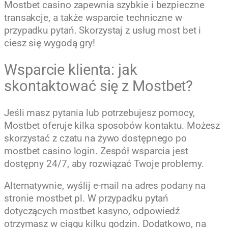
Mostbet casino zapewnia szybkie i bezpieczne
transakcje, a także wsparcie techniczne w
przypadku pytań. Skorzystaj z usług most bet i
ciesz się wygodą gry!
Wsparcie klienta: jak
skontaktować się z Mostbet?
Jeśli masz pytania lub potrzebujesz pomocy,
Mostbet oferuje kilka sposobów kontaktu. Możesz
skorzystać z czatu na żywo dostępnego po
mostbet casino login. Zespół wsparcia jest
dostępny 24/7, aby rozwiązać Twoje problemy.
Alternatywnie, wyślij e-mail na adres podany na
stronie mostbet pl. W przypadku pytań
dotyczących mostbet kasyno, odpowiedź
otrzymasz w ciągu kilku godzin. Dodatkowo, na