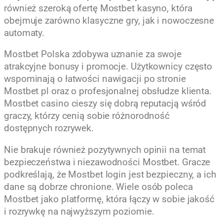
również szeroką ofertę Mostbet kasyno, która
obejmuje zarówno klasyczne gry, jak i nowoczesne
automaty.
Mostbet Polska zdobywa uznanie za swoje
atrakcyjne bonusy i promocje. Użytkownicy często
wspominają o łatwości nawigacji po stronie
Mostbet pl oraz o profesjonalnej obsłudze klienta.
Mostbet casino cieszy się dobrą reputacją wśród
graczy, którzy cenią sobie różnorodność
dostępnych rozrywek.
Nie brakuje również pozytywnych opinii na temat
bezpieczeństwa i niezawodności Mostbet. Gracze
podkreślają, że Mostbet login jest bezpieczny, a ich
dane są dobrze chronione. Wiele osób poleca
Mostbet jako platformę, która łączy w sobie jakość
i rozrywkę na najwyższym poziomie.