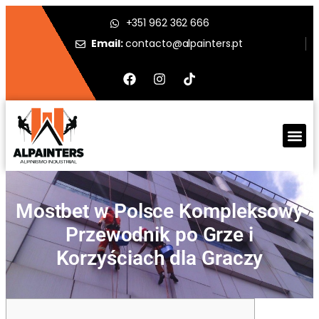
+351 962 362 666
Email:
contacto@alpainters.pt
Mostbet w Polsce Kompleksowy
Przewodnik po Grze i
Korzyściach dla Graczy