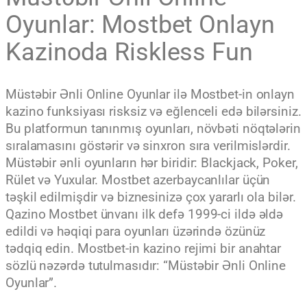
Oyunlar: Mostbet Onlayn
Kazinoda Riskless Fun
Müstəbir Ənli Online Oyunlar ilə Mostbet-in onlayn
kazino funksiyası risksiz və eğlenceli edə bilərsiniz.
Bu platformun tanınmış oyunları, növbəti nöqtələrin
sıralamasını göstərir və sinxron sıra verilmislərdir.
Müstəbir ənli oyunların hər biridir: Blackjack, Poker,
Rület və Yuxular. Mostbet azerbaycanlılar üçün
təşkil edilmişdir və biznesinizə çox yararlı ola bilər.
Qazino Mostbet ünvanı ilk defə 1999-ci ildə əldə
edildi və həqiqi para oyunları üzərində özünüz
tədqiq edin. Mostbet-in kazino rejimi bir anahtar
sözlü nəzərdə tutulmasıdır: “Müstəbir Ənli Online
Oyunlar”.