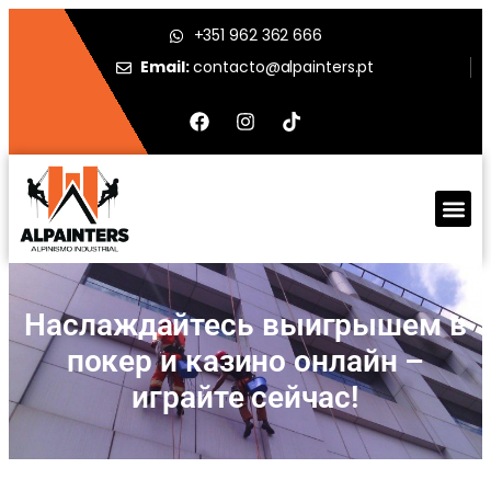
+351 962 362 666
Email:
contacto@alpainters.pt
Наслаждайтесь выигрышем в
покер и казино онлайн –
играйте сейчас!