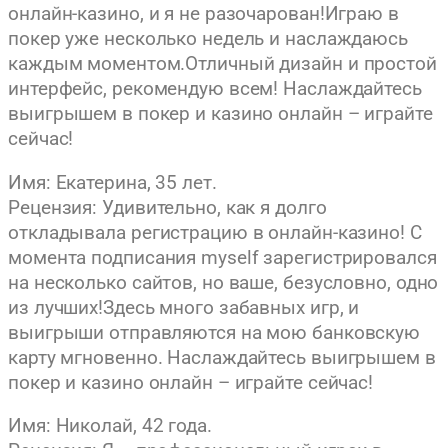
онлайн-казино, и я не разочарован!Играю в
покер уже несколько недель и наслаждаюсь
каждым моментом.Отличный дизайн и простой
интерфейс, рекомендую всем! Наслаждайтесь
выигрышем в покер и казино онлайн – играйте
сейчас!
Имя: Екатерина, 35 лет.
Рецензия: Удивительно, как я долго
откладывала регистрацию в онлайн-казино! С
момента подписания myself зарегистрировался
на несколько сайтов, но ваше, безусловно, одно
из лучших!Здесь много забавных игр, и
выигрыши отправляются на мою банковскую
карту мгновенно. Наслаждайтесь выигрышем в
покер и казино онлайн – играйте сейчас!
Имя: Николай, 42 года.