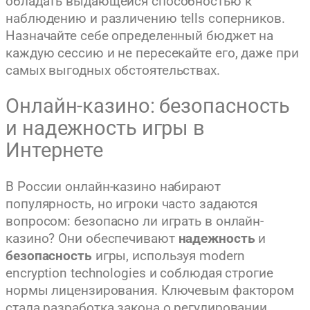
обладать выдающейся способностью к
наблюдению и различению tells соперников.
Назначайте себе определенный бюджет на
каждую сессию и не пересекайте его, даже при
самых выгодных обстоятельствах.
Онлайн-казино: безопасность
и надежность игры в
Интернете
В России онлайн-казино набирают
популярность, но игроки часто задаются
вопросом: безопасно ли играть в онлайн-
казино? Они обеспечивают
надежность
и
безопасность
игры, используя modern
encryption technologies и соблюдая строгие
нормы лицензирования. Ключевым фактором
стала разработка закона о регулировании