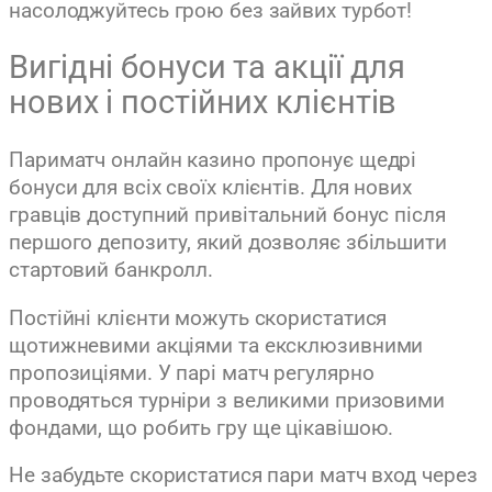
насолоджуйтесь грою без зайвих турбот!
Вигідні бонуси та акції для
нових і постійних клієнтів
Париматч онлайн казино пропонує щедрі
бонуси для всіх своїх клієнтів. Для нових
гравців доступний привітальний бонус після
першого депозиту, який дозволяє збільшити
стартовий банкролл.
Постійні клієнти можуть скористатися
щотижневими акціями та ексклюзивними
пропозиціями. У парі матч регулярно
проводяться турніри з великими призовими
фондами, що робить гру ще цікавішою.
Не забудьте скористатися пари матч вход через