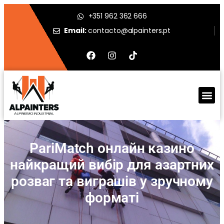
+351 962 362 666
Email:
contacto@alpainters.pt
PariMatch онлайн казино
найкращий вибір для азартних
розваг та виграшів у зручному
форматі