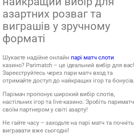
найкращий вибір для
азартних розваг та
виграшів у зручному
форматі
Шукаєте надійне онлайн
парі матч слоти
казино? Parimatch – це ідеальний вибір для вас!
Зареєструйтесь через пари матч вход та
отримайте доступ до найкращих ігор та бонусів.
Парімач пропонує широкий вибір слотів,
настільних ігор та live-казино. Зробіть париматч
своїм партнером у світі азарту!
Не гайте часу – заходьте на парі матч та почніть
вигравати вже сьогодні!