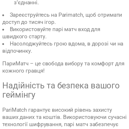
з’єднанні.
Зареєструйтесь на Parimatch, щоб отримати
доступ до тисяч ігор.
Використовуйте парі матч вход для
швидкого старту.
Насолоджуйтесь грою вдома, в дорозі чи на
відпочинку.
ПариМатч – це свобода вибору та комфорт для
кожного гравця!
Надійність та безпека вашого
геймінгу
PariMatch гарантує високий рівень захисту
ваших даних та коштів. Використовуючи сучасні
технології шифрування, парі матч забезпечує