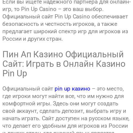
Если вы ищете надежного партнера для онлайн-
игр, то Pin Up Casino – это ваш выбор.
Официальный сайт Pin Up Casino обеспечивает
безопасность и честность игроков, а также
предлагает широкий спектр игр для игроков из
России и других стран.
Пин Ап Казино Официальный
Сайт: Играть в Онлайн Казино
Pin Up
Официальный сайт
pin up казино
– это место,
где игроки могут найти все, что им нужно для
комфортной игры. Здесь они могут создать
свой аккаунт, сделать депозит, выбрать игру и
начать играть. Сайт доступен на русском языке,
что делает его удобным для игроков из России