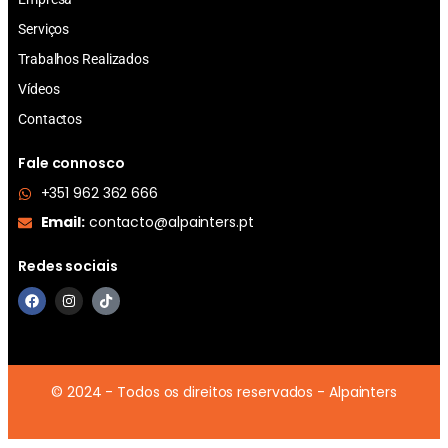
Serviços
Trabalhos Realizados
Vídeos
Contactos
Fale connosco
+351 962 362 666
Email:
contacto@alpainters.pt
Redes sociais
© 2024 - Todos os direitos reservados - Alpainters