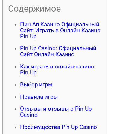
Содержимое
Пин Ап Казино Официальный
Сайт: Играть в Онлайн Казино
Pin Up
Pin Up Casino: Официальный
Сайт Онлайн Казино
Как играть в онлайн-казино
Pin Up
Выбор игры
Правила игры
Отзывы и отзывы о Pin Up
Casino
Преимущества Pin Up Casino