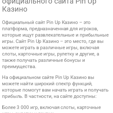
официального сайта Pin Up
Казино
Официальный сайт Pin Up Казино – это
платформа, предназначенная для игроков,
которые ищут развлекательные и прибыльные
игры. Сайт Pin Up Казино – это место, где вы
можете играть в различные игры, включая
слоты, карточные игры, рулетку и другие, а
также получать различные бонусы и
преимущества.
На официальном сайте Pin Up Казино вы
можете найти широкий спектр функций,
которые помогут вам начать играть и получать
прибыль. В частности, на сайте доступны:
Более 3 000 игр, включая слоты, карточные