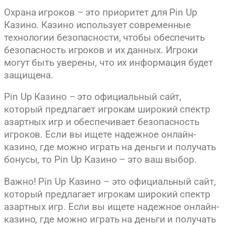
Охрана игроков – это приоритет для Pin Up
Казино. Казино использует современные
технологии безопасности, чтобы обеспечить
безопасность игроков и их данных. Игроки
могут быть уверены, что их информация будет
защищена.
Pin Up Казино – это официальный сайт,
который предлагает игрокам широкий спектр
азартных игр и обеспечивает безопасность
игроков. Если вы ищете надежное онлайн-
казино, где можно играть на деньги и получать
бонусы, то Pin Up Казино – это ваш выбор.
Важно! Pin Up Казино – это официальный сайт,
который предлагает игрокам широкий спектр
азартных игр. Если вы ищете надежное онлайн-
казино, где можно играть на деньги и получать