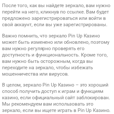
После того, как вы найдете зеркало, вам нужно
перейти на него, кликнув по ссылке. Вам будет
предложено зарегистрироваться или войти в
свой аккаунт, если вы уже зарегистрированы.
Важно помнить, что зеркало Pin Up Казино
может быть изменено или обновлено, поэтому
вам нужно регулярно проверять его
доступность и функциональность. Кроме того,
вам нужно быть осторожным, когда вы
переходите на зеркало, чтобы избежать
мошенничества или вирусов.
В целом, зеркало Pin Up Казино – это хороший
способ получить доступ к играм и функциям
казино, если официальный сайт заблокирован.
Мы рекомендуем вам использовать это
зеркало, если вы ищете играть в Pin Up Казино.