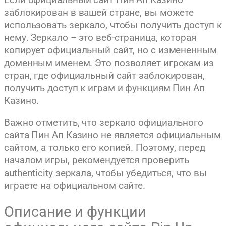
заблокирован в вашей стране, вы можете
использовать зеркало, чтобы получить доступ к
нему. Зеркало – это веб-страница, которая
копирует официальный сайт, но с измененным
доменным именем. Это позволяет игрокам из
стран, где официальный сайт заблокирован,
получить доступ к играм и функциям Пин Ап
Казино.
Важно отметить, что зеркало официального
сайта Пин Ап Казино не является официальным
сайтом, а только его копией. Поэтому, перед
началом игры, рекомендуется проверить
authenticity зеркала, чтобы убедиться, что вы
играете на официальном сайте.
Описание и функции