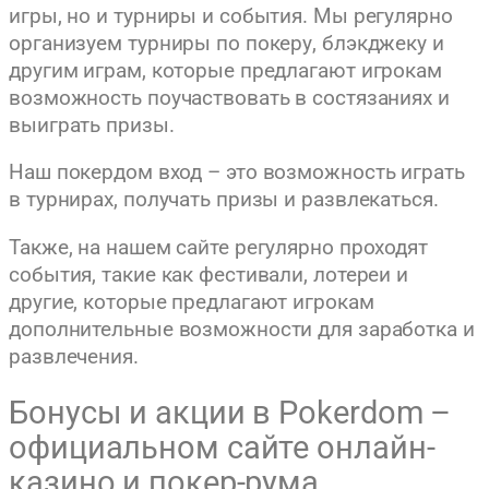
игры, но и турниры и события. Мы регулярно
организуем турниры по покеру, блэкджеку и
другим играм, которые предлагают игрокам
возможность поучаствовать в состязаниях и
выиграть призы.
Наш покердом вход – это возможность играть
в турнирах, получать призы и развлекаться.
Также, на нашем сайте регулярно проходят
события, такие как фестивали, лотереи и
другие, которые предлагают игрокам
дополнительные возможности для заработка и
развлечения.
Бонусы и акции в Pokerdom –
официальном сайте онлайн-
казино и покер-рума