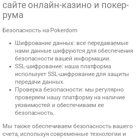
сайте онлайн-казино и покер-
рума
Безопасность на Pokerdom
Шифрование данных: все передаваемые
нами данные шифруются для обеспечения
безопасности вашей информации.
SSL-шифрование: наша платформа
использует SSL-шифрование для защиты
передачи данных.
Проверка безопасности: мы регулярно
проверяем нашу платформу на наличие
уязвимостей и обеспечиваем ее
безопасность.
Мы также обеспечиваем безопасность вашего
счета, используя современные технологии и