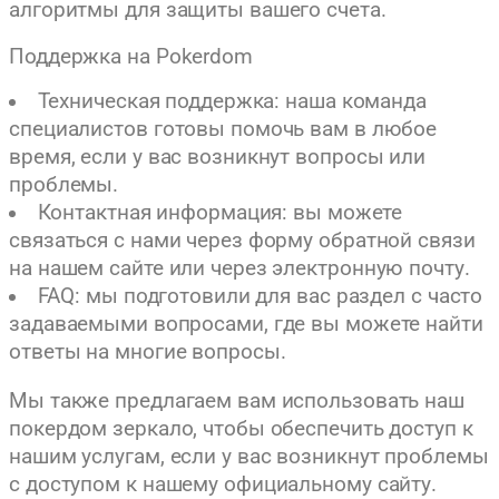
алгоритмы для защиты вашего счета.
Поддержка на Pokerdom
Техническая поддержка: наша команда
специалистов готовы помочь вам в любое
время, если у вас возникнут вопросы или
проблемы.
Контактная информация: вы можете
связаться с нами через форму обратной связи
на нашем сайте или через электронную почту.
FAQ: мы подготовили для вас раздел с часто
задаваемыми вопросами, где вы можете найти
ответы на многие вопросы.
Мы также предлагаем вам использовать наш
покердом зеркало, чтобы обеспечить доступ к
нашим услугам, если у вас возникнут проблемы
с доступом к нашему официальному сайту.