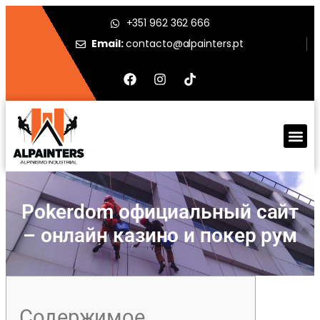
+351 962 362 666
Email:
contacto@alpainters.pt
Pokerdom официальный сайт
– онлайн казино и покер рум
Содержимое