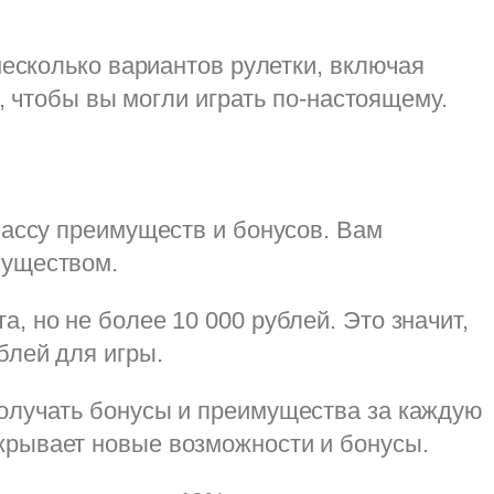
несколько вариантов рулетки, включая
и, чтобы вы могли играть по-настоящему.
 массу преимуществ и бонусов. Вам
муществом.
, но не более 10 000 рублей. Это значит,
блей для игры.
получать бонусы и преимущества за каждую
ткрывает новые возможности и бонусы.