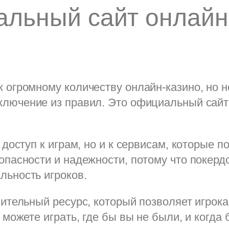
льный сайт онлайн
 огромному количеству онлайн-казино, но не
ключение из правил. Это официальный сайт
 доступ к играм, но и к сервисам, которые п
опасности и надежности, потому что покерд
льность игроков.
ительный ресурс, который позволяет игрокам
 можете играть, где бы вы не были, и когда