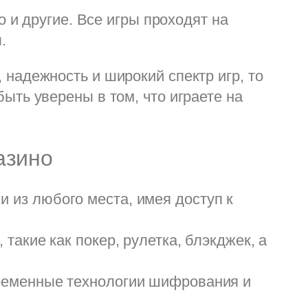
о и другие. Все игры проходят на
.
надежность и широкий спектр игр, то
ыть уверены в том, что играете на
азино
 из любого места, имея доступ к
такие как покер, рулетка, блэкджек, а
временные технологии шифрования и