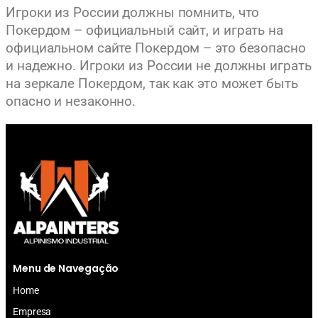
Игроки из России должны помнить, что
Покердом – официальный сайт, и играть на
официальном сайте Покердом – это безопасно
и надежно. Игроки из России не должны играть
на зеркале Покердом, так как это может быть
опасно и незаконно.
Menu de Navegação
Home
Empresa