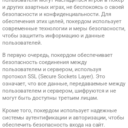
и других азартных играх, не беспокоясь о своей
безопасности и конфиденциальности. Для
обеспечения этих целей, покердом использует
современные технологии и меры безопасности,
чтобы защитить информацию и данные
пользователей.
В первую очередь, покердом обеспечивает
безопасность соединения между
пользователем и сервером, используя
протокол SSL (Secure Sockets Layer). Это
означает, что все данные, передаваемые между
пользователем и сервером, шифруются и не
могут быть доступны третьим лицам.
Кроме того, покердом использует надежные
системы аутентификации и авторизации, чтобы
обеспечить безопасность входа на сайт.