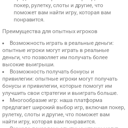
покер, рулетку, слоты и другие, что
поможет вам найти игру, которая вам
понравится.
Преимущества для опытных игроков
Возможность играть в реальные деньги:
опытные игроки могут играть в реальные
деньги, что позволяет им получать более
высокие выигрыши.
Возможность получать бонусы и
привилегии: опытные игроки могут получать
бонусы и привилегии, которые помогут им
улучшить свои стратегии и выиграть больше.
Многообразие игр: наша платформа
предлагает широкий выбор игр, включая покер,
рулетку, слоты и другие, что поможет вам
найти игру, которая вам понравится.