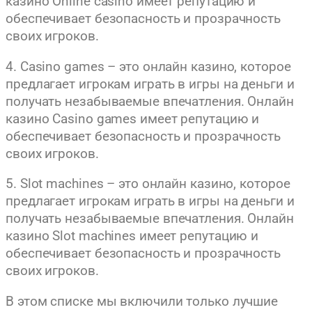
казино Online casino имеет репутацию и
обеспечивает безопасность и прозрачность
своих игроков.
4. Casino games – это онлайн казино, которое
предлагает игрокам играть в игры на деньги и
получать незабываемые впечатления. Онлайн
казино Casino games имеет репутацию и
обеспечивает безопасность и прозрачность
своих игроков.
5. Slot machines – это онлайн казино, которое
предлагает игрокам играть в игры на деньги и
получать незабываемые впечатления. Онлайн
казино Slot machines имеет репутацию и
обеспечивает безопасность и прозрачность
своих игроков.
В этом списке мы включили только лучшие