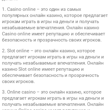
1. Casino online – это один из самых
популярных онлайн казино, которое предлагает
игрокам играть в игры на деньги и получать
незабываемые впечатления. Онлайн казино
Casino online имеет репутацию и обеспечивает
безопасность и прозрачность своих игроков.
2. Slot online – это онлайн казино, которое
предлагает игрокам играть в игры на деньги и
получать незабываемые впечатления. Онлайн
казино Slot online имеет репутацию и
обеспечивает безопасность и прозрачность
своих игроков.
3. Online casino – это онлайн казино, которое
предлагает игрокам играть в игры на деньги и
получать незабываемые впечатления. Онлайн