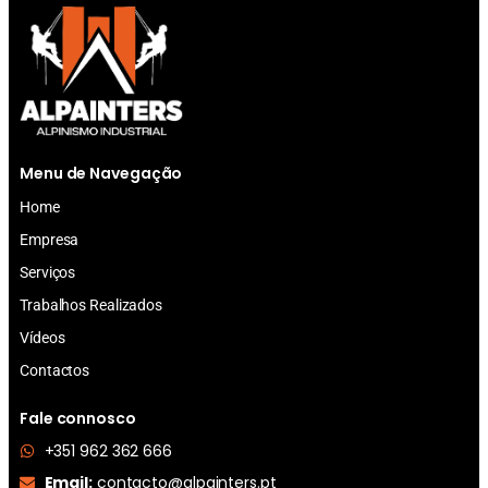
Menu de Navegação
Home
Empresa
Serviços
Trabalhos Realizados
Vídeos
Contactos
Fale connosco
+351 962 362 666
Email:
contacto@alpainters.pt