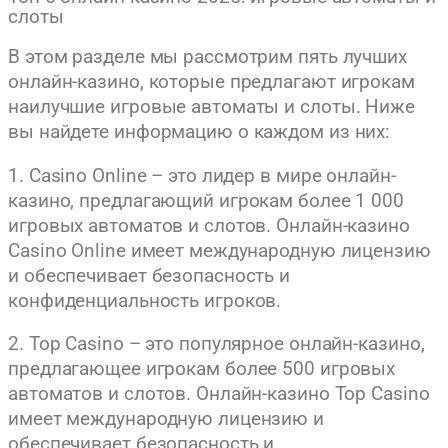
слоты
В этом разделе мы рассмотрим пять лучших
онлайн-казино, которые предлагают игрокам
наилучшие игровые автоматы и слоты. Ниже
вы найдете информацию о каждом из них:
1. Casino Online – это лидер в мире онлайн-
казино, предлагающий игрокам более 1 000
игровых автоматов и слотов. Онлайн-казино
Casino Online имеет международную лицензию
и обеспечивает безопасность и
конфиденциальность игроков.
2. Top Casino – это популярное онлайн-казино,
предлагающее игрокам более 500 игровых
автоматов и слотов. Онлайн-казино Top Casino
имеет международную лицензию и
обеспечивает безопасность и