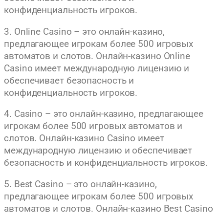
конфиденциальность игроков.
3. Online Casino – это онлайн-казино,
предлагающее игрокам более 500 игровых
автоматов и слотов. Онлайн-казино Online
Casino имеет международную лицензию и
обеспечивает безопасность и
конфиденциальность игроков.
4. Casino – это онлайн-казино, предлагающее
игрокам более 500 игровых автоматов и
слотов. Онлайн-казино Casino имеет
международную лицензию и обеспечивает
безопасность и конфиденциальность игроков.
5. Best Casino – это онлайн-казино,
предлагающее игрокам более 500 игровых
автоматов и слотов. Онлайн-казино Best Casino