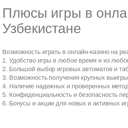
Плюсы игры в онла
Узбекистане
Возможность играть в онлайн-казино на р
1. Удобство игры в любое время и из любо
2. Большой выбор игровых автоматов и таб
3. Возможность получения крупных выигры
4. Наличие надежных и проверенных мето
5. Конфиденциальность и безопасность пе
6. Бонусы и акции для новых и активных иг