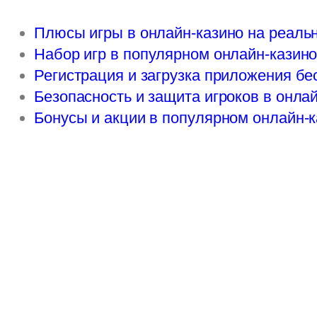
Плюсы игры в онлайн-казино на реальн
Набор игр в популярном онлайн-казино
Регистрация и загрузка приложения бе
Безопасность и защита игроков в онла
Бонусы и акции в популярном онлайн-к