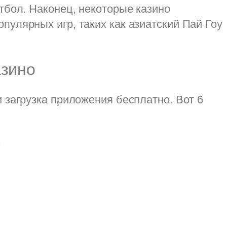
тбол. Наконец, некоторые казино
пулярных игр, таких как азиатский Пай Гоу
азино
и загрузка приложения бесплатно. Вот 6
.