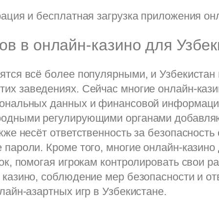
ация и бесплатная загрузка приложения он
ов в онлайн-казино для Узбе
ятся всё более популярными, и Узбекистан
тих заведениях. Сейчас многие онлайн-ка
ональных данных и финансовой информации
родными регулирующими органами добавляю
кже несёт ответственность за безопасность
 пароли. Кроме того, многие онлайн-казино
ок, помогая игрокам контролировать свои р
казино, соблюдение мер безопасности и от
лайн-азартных игр в Узбекистане.