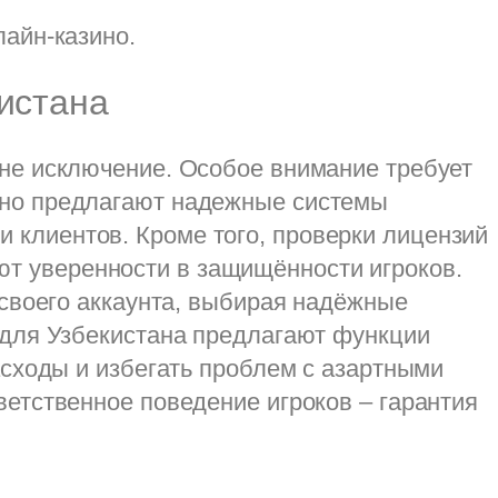
лайн-казино.
кистана
 не исключение. Особое внимание требует
зино предлагают надежные системы
 клиентов. Кроме того, проверки лицензий
т уверенности в защищённости игроков.
 своего аккаунта, выбирая надёжные
 для Узбекистана предлагают функции
асходы и избегать проблем с азартными
ветственное поведение игроков – гарантия