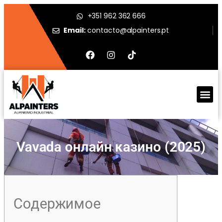
+351 962 362 666
Email:
contacto@alpainters.pt
Vavada онлайн казино (2025)
Содержимое