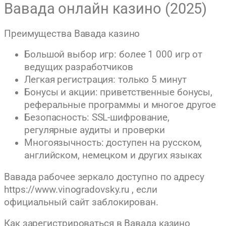
Вавада онлайн казино (2025)
Преимущества Вавада казино
Большой выбор игр: более 1 000 игр от
ведущих разработчиков
Легкая регистрация: только 5 минут
Бонусы и акции: приветственные бонусы,
реферальные программы и многое другое
Безопасность: SSL-шифрование,
регулярные аудиты и проверки
Многоязычность: доступен на русском,
английском, немецком и других языках
Вавада рабочее зеркало доступно по адресу
https://www.vinogradovsky.ru , если
официальный сайт заблокирован.
Как зарегистрироваться в Вавада казино