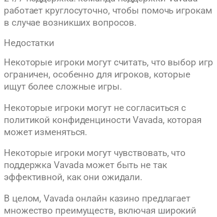
работает круглосуточно, чтобы помочь игрокам
в случае возникших вопросов.
Недостатки
Некоторые игроки могут считать, что выбор игр
ограничен, особенно для игроков, которые
ищут более сложные игры.
Некоторые игроки могут не согласиться с
политикой конфиденциности Vavada, которая
может изменяться.
Некоторые игроки могут чувствовать, что
поддержка Vavada может быть не так
эффективной, как они ожидали.
В целом, Vavada онлайн казино предлагает
множество преимуществ, включая широкий