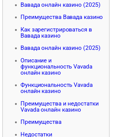
Вавада онлайн казино (2025)
Преимущества Вавада казино
Как зарегистрироваться в
Вавада казино
Вавада онлайн казино (2025)
Описание и
функциональность Vavada
онлайн казино
Функциональность Vavada
онлайн казино
Преимущества и недостатки
Vavada онлайн казино
Преимущества
Недостатки