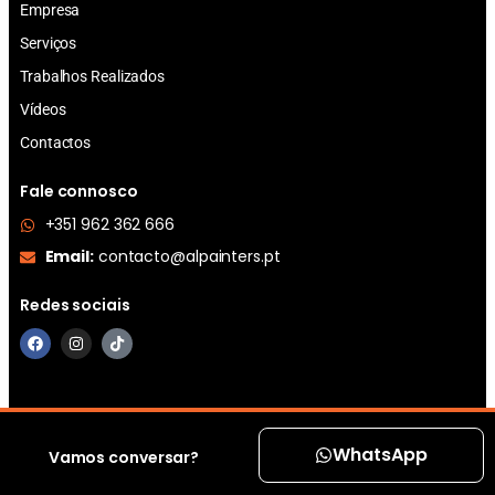
Empresa
Serviços
Trabalhos Realizados
Vídeos
Contactos
Fale connosco
+351 962 362 666
Email:
contacto@alpainters.pt
Redes sociais
© 2024 - Todos os direitos reservados - Alpainters
WhatsApp
Vamos conversar?