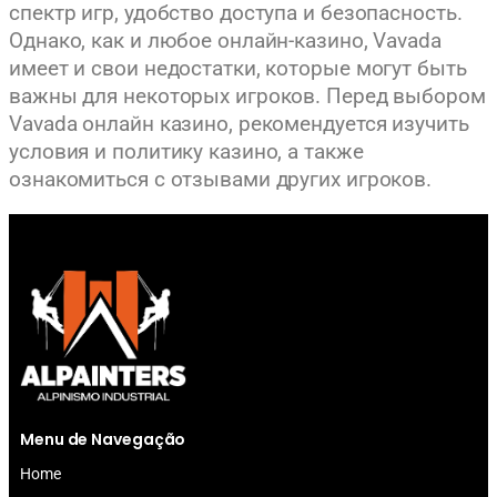
спектр игр, удобство доступа и безопасность.
Однако, как и любое онлайн-казино, Vavada
имеет и свои недостатки, которые могут быть
важны для некоторых игроков. Перед выбором
Vavada онлайн казино, рекомендуется изучить
условия и политику казино, а также
ознакомиться с отзывами других игроков.
Menu de Navegação
Home