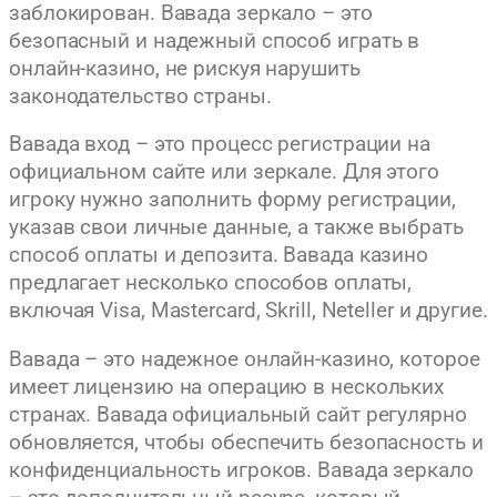
заблокирован. Вавада зеркало – это
безопасный и надежный способ играть в
онлайн-казино, не рискуя нарушить
законодательство страны.
Вавада вход – это процесс регистрации на
официальном сайте или зеркале. Для этого
игроку нужно заполнить форму регистрации,
указав свои личные данные, а также выбрать
способ оплаты и депозита. Вавада казино
предлагает несколько способов оплаты,
включая Visa, Mastercard, Skrill, Neteller и другие.
Вавада – это надежное онлайн-казино, которое
имеет лицензию на операцию в нескольких
странах. Вавада официальный сайт регулярно
обновляется, чтобы обеспечить безопасность и
конфиденциальность игроков. Вавада зеркало